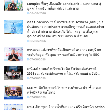
Complex ฟื้นฟูเมืองพลิก Land Bank – Sunk Cost สู่
มูลค่าใหม่ขับเคลื่อนพลังงานสะอาด
08/08/2026
ตลอดเวลากว่า 59 ปี การประปานครหลวง (กปน.) มุ่ง
มั่นพัฒนาระบบประปา จากอดีตสู่การผลิตและส่งจ่าย
น้ำประปาสะอาด ปลอดภัย ได้มาตรฐาน เพื่อดูแล
คุณภาพชีวิตของประชาชนกว่า 12 ล้านคน
08/08/2026
การเคหะแห่งชาติพาสื่อเยี่ยมชมโครงการชลบุรี ยก
ระดับที่อยู่อาศัยคุณภาพ รองรับเมืองเศรษฐกิจ EEC
07/08/2026
เอนี่เพย์ รวมพลังบริจาคโลหิต รับวันแม่แห่งชาติ
2569ร่วมส่งต่อพลังแห่งการให้… สู่สังคมอย่างยั่งยืน
07/08/2026
NER พบนักวิเคราะห์ โบรกฯ คงคำแนะนำ “ซื้อ” มอง
ครึ่งปีหลังเติบโตต่อ
07/08/2026
มท.3 เปิด “จุดบริการน้ำดื่มสะอาดฟรี”เดินหน้า Action