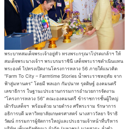
พระบาทสมเด็จพระเจ้าอยู่หัว ทรงพระกรุณาโปรดเกล้าฯ ให้
สมเด็จพระนางเจ้าฯ พระบรมราชินี เสด็จพระราชดำเนินแทน
พระองค์ ไปทรงเปิดงานโครงการหลวง 56 ภายใต้แนวคิด
“Farm To City – Farmtime Stories น้ำพระราชหฤทัย จาก
ฟ้าสู่มหานคร” โดยมี พลเอก กัมปนาท รุดดิษฐ์ องคมนตรี
เลขาธิการ ในฐานะประธานกรรมการอำนวยการจัดงาน
“โครงการหลวง 56” คณะองคมนตรี ข้าราชการชั้นผู้ใหญ่
เฝ้ารับเสด็จฯ พร้อมด้วย นายดำรง ศรีพระราม รักษาการ
อธิการบดี มหาวิทยาลัยเกษตรศาสตร์ นางสาววัลยา จิราธิ
วัฒน์ กรรมการผู้จัดการใหญ่และประธานเจ้าหน้าที่บริหาร
บริษัท เซ็นทรัลพัฒนา จำกัด (มหาชน) นายสาระ ล่ำซำ