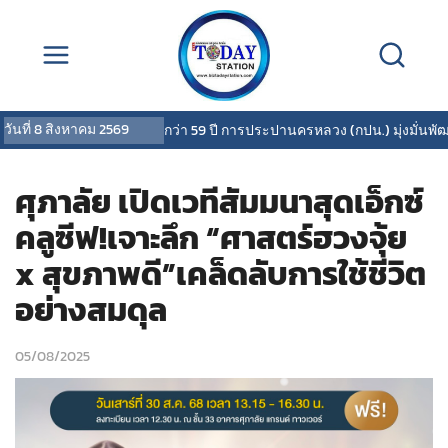
วันที่
8 สิงหาคม 2569
ตลอดเวลากว่า 59 ปี การประปานครหลวง (กปน.) มุ่งมั่นพัฒน
ศุภาลัย เปิดเวทีสัมมนาสุดเอ็กซ์
คลูซีฟ!เจาะลึก “ศาสตร์ฮวงจุ้ย
x สุขภาพดี”เคล็ดลับการใช้ชีวิต
อย่างสมดุล
05/08/2025