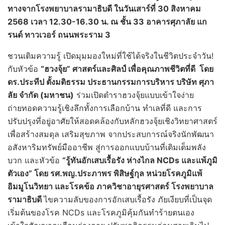
ทางจากโรงพยาบาลรามาธิบดี ในวันเสาร์ที่ 30 สิงหาคม
2568 เวลา 12.30-16.30 น. ณ ชั้น 33 อาคารศุภาลัย แก
รนด์ ทาวเวอร์ ถนนพระราม 3
ชวนเติมความรู้ เปิดมุมมองใหม่ที่ใช้ได้จริงในชีวิตประจำวัน!
กับหัวข้อ
“ฮวงจุ้ย” ศาสตร์และศิลป์ เพื่อคุณภาพชีวิตที่ดี โดย
ดร.ประทีป ตั้งมติธรรม ประธานกรรมการบริหาร บริษัท ศุภา
ลัย จำกัด (มหาชน)
ร่วมเปิดตำราฮวงจุ้ยแบบเข้าใจง่าย
ถ่ายทอดความรู้เชิงลึกทั้งการเลือกบ้าน ทำเลที่ดี และการ
ปรับปรุงที่อยู่อาศัยให้สอดคล้องกับหลักฮวงจุ้ยเชิงวิทยาศาสตร์
เพื่อสร้างสมดุล เสริมสุขภาพ จากประสบการณ์จริงนักพัฒนา
อสังหาริมทรัพย์มืออาชีพ สู่การออกแบบบ้านที่เติมเต็มพลัง
บวก และหัวข้อ
“รู้ทันอักเสบเรื้อรัง ห่างไกล NCDs และแพ้ภูมิ
ตัวเอง” โดย รศ.พญ.ประภาพร พิสิษฐ์กุล หน่วยโรคภูมิแพ้
อิมมูโนวิทยา และโรคข้อ ภาควิชาอายุรศาสตร์ โรงพยาบาล
รามาธิบดี
ไขความลับของการอักเสบเรื้อรัง ภัยเงียบที่เป็นจุด
เริ่มต้นของโรค NCDs และโรคภูมิคุ้มกันทำร้ายตนเอง