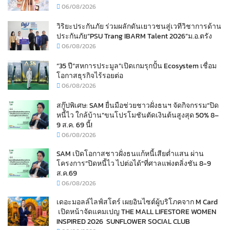
06/08/2026
วิริยะประกันภัย ร่วมผลักดันเยาวชนสู่เวทีวิชาการด้าน
ประกันภัย“PSU Trang IBARM Talent 2026”ม.อ.ตรัง
06/08/2026
“35 ปี“สหการประมูล”เปิดเกมรุกปั้น Ecosystem เชื่อม
โอกาสธุรกิจไร้รอยต่อ
06/08/2026
สกู๊ปพิเศษ: SAM ยื่นมือช่วยชาวฝั่งธนฯ จัดกิจกรรม“ปิด
หนี้ไว ใกล้บ้าน”ขนโปรโมชันตัดเงินต้นสูงสุด 50% 8–
9 ส.ค. 69 นี้!
06/08/2026
SAM เปิดโอกาสชาวฝั่งธนแก้หนี้เสียต่ำแสน ผ่าน
โครงการ“ปิดหนี้ไว ไปต่อได้”ที่ศาลแพ่งตลิ่งชัน 8-9
ส.ค.69
06/08/2026
เดอะมอลล์ไลฟ์สโตร์ เผยอินไซต์ผู้บริโภคจาก M Card
เปิดหน้าจัดแคมเปญ THE MALL LIFESTORE WOMEN
INSPIRED 2026 SUNFLOWER SOCIAL CLUB