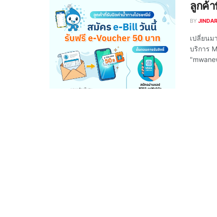
ลูกค้
BY
JINDA
เปลี่ยนมา
บริการ M
"mwanewg