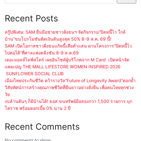
Recent Posts
สกู๊ปพิเศษ: SAM ยื่นมือช่วยชาวฝั่งธนฯ จัดกิจกรรม“ปิดหนี้ไว ใกล้
บ้าน”ขนโปรโมชันตัดเงินต้นสูงสุด 50% 8–9 ส.ค. 69 นี้!
SAM เปิดโอกาสชาวฝั่งธนแก้หนี้เสียต่ำแสน ผ่านโครงการ“ปิดหนี้ไว
ไปต่อได้”ที่ศาลแพ่งตลิ่งชัน 8-9 ส.ค.69
เดอะมอลล์ไลฟ์สโตร์ เผยอินไซต์ผู้บริโภคจาก M Card เปิดหน้าจัด
แคมเปญ THE MALL LIFESTORE WOMEN INSPIRED 2026
SUNFLOWER SOCIAL CLUB
เมืองไทยประกันชีวิต คว้ารางวัล“Future of Longevity Award”ตอกย้ำ
วิสัยทัศน์การสร้างคุณภาพชีวิตที่ยืนยาวอย่างยั่งยืน เพื่อคนไทยทุกช่วง
วัย
งบล้านต้นๆ ก็มีบ้านได้! ธอส.ขนทรัพย์มือสองกว่า 1,500 รายการ บุก
โคราช พร้อมดอกเบี้ย 0% นาน 2 ปี
Recent Comments
No comments to show.