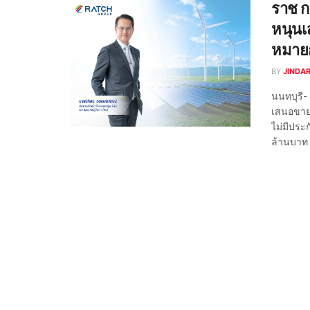
ราช กร
หนุนเ
หมายก
BY
JINDA
นนทบุรี-
เสนอขายหุ
ไม่มีประก
ล้านบาท อ