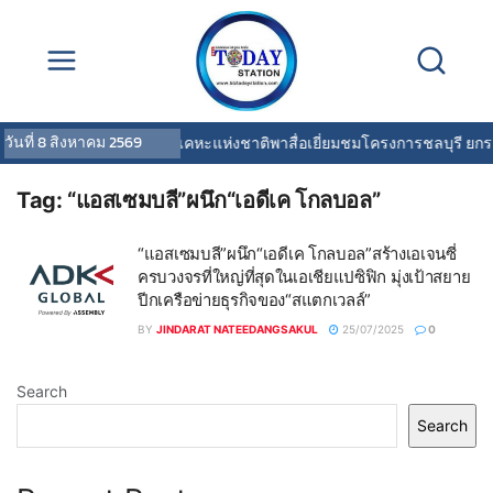
วันที่
8 สิงหาคม 2569
การเคหะแห่งชาติพาสื่อเยี่ยมชมโครงการชลบุรี ยกระด
Tag:
“แอสเซมบลี”ผนึก“เอดีเค โกลบอล”
“แอสเซมบลี”ผนึก“เอดีเค โกลบอล”สร้างเอเจนซี่
ครบวงจรที่ใหญ่ที่สุดในเอเชียแปซิฟิก มุ่งเป้าสยาย
ปีกเครือข่ายธุรกิจของ“สแตกเวลล์”
BY
JINDARAT NATEEDANGSAKUL
25/07/2025
0
Search
Search