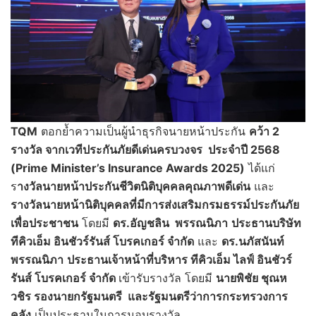
TQM
ตอกย้ำความเป็นผู้นำธุรกิจนายหน้าประกัน
คว้า
2
รางวัล จากเวทีประกันภัยดีเด่นครบวงจร ประจำปี 2568
(Prime Minister’s Insurance Awards 2025)
ได้แก่
ร
างวัลนายหน้าประกันชีวิตนิติบุคคลคุณภาพดีเด่น
และ
รางวัลนายหน้านิติบุคคลที่มีการส่งเสริมกรมธรรม์ประกันภัย
เพื่อประชาชน
โดยมี
ดร.อัญชลิน พรรณนิภา
ประธานบริษัท
ทีคิวเอ็ม อินชัวร์รันส์ โบรคเกอร์ จำกัด
และ
ดร.นภัสนันท์
พรรณนิภา
ประธานเจ้าหน้าที่บริหาร ทีคิวเอ็ม ไลฟ์ อินชัวร์
รันส์ โบรคเกอร์ จำกัด
เข้ารับรางวัล โดยมี
นายพิชัย ชุณห
วชิร รองนายกรัฐมนตรี และรัฐมนตรีว่าการกระทรวงการ
คลัง
เป็นประธานในการมอบรางวัล