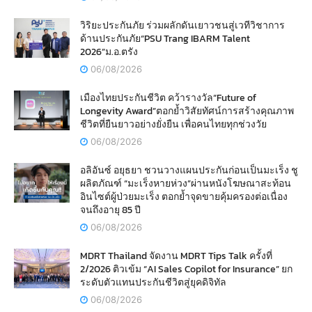
วิริยะประกันภัย ร่วมผลักดันเยาวชนสู่เวทีวิชาการ
ด้านประกันภัย“PSU Trang IBARM Talent
2026”ม.อ.ตรัง
06/08/2026
เมืองไทยประกันชีวิต คว้ารางวัล“Future of
Longevity Award”ตอกย้ำวิสัยทัศน์การสร้างคุณภาพ
ชีวิตที่ยืนยาวอย่างยั่งยืน เพื่อคนไทยทุกช่วงวัย
06/08/2026
อลิอันซ์ อยุธยา ชวนวางแผนประกันก่อนเป็นมะเร็ง ชู
ผลิตภัณฑ์ “มะเร็งหายห่วง”ผ่านหนังโฆษณาสะท้อน
อินไซต์ผู้ป่วยมะเร็ง ตอกย้ำจุดขายคุ้มครองต่อเนื่อง
จนถึงอายุ 85 ปี
06/08/2026
MDRT Thailand จัดงาน MDRT Tips Talk ครั้งที่
2/2026 ติวเข้ม “AI Sales Copilot for Insurance” ยก
ระดับตัวแทนประกันชีวิตสู่ยุคดิจิทัล
06/08/2026