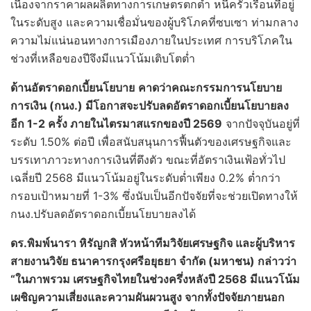
เนื่องจากราคาผลผลิตทางการเกษตรตกต่ำ หนี้ครัวเรือนที่อยู่
ในระดับสูง และความเชื่อมั่นของผู้บริโภคที่ซบเซา ท่ามกลาง
ความไม่แน่นอนทางการเมืองภายในประเทศ การบริโภคใน
ช่วงที่เหลือของปีจึงมีแนวโน้มเติบโตต่ำ
ด้านอัตราดอกเบี้ยนโยบาย
คาดว่าคณะกรรมการนโยบาย
การเงิน (กนง.
) มีโอกาสจะปรับลดอัตราดอกเบี้ยนโยบายลง
อีก 1-2 ครั้ง ภายในไตรมาสแรกของปี 2569
จากปัจจุบันอยู่ที่
ระดับ 1.50% ต่อปี เพื่อสนับสนุนการฟื้นตัวของเศรษฐกิจและ
บรรเทาภาวะทางการเงินที่ตึงตัว ขณะที่อัตราเงินเฟ้อทั่วไป
เฉลี่ยปี 2568 มีแนวโน้มอยู่ในระดับต่ำเพียง 0.2% ต่ำกว่า
กรอบเป้าหมายที่ 1-3% ซึ่งนับเป็นอีกปัจจัยที่จะช่วยเปิดทางให้
กนง.ปรับลดอัตราดอกเบี้ยนโยบายลงได้
ดร.พิมพ์นารา หิรัญกสิ หัวหน้าทีมวิจัยเศรษฐกิจ และผู้บริหาร
สายงานวิจัย ธนาคารกรุงศรีอยุธยา จำกัด (มหาชน) กล่าวว่า
“ในภาพรวม เศรษฐกิจไทยในช่วงครึ่งหลังปี
2568 มีแนวโน้ม
เผชิญความเสี่ยงและความผันผวนสูง จากทั้งปัจจัยภายนอก