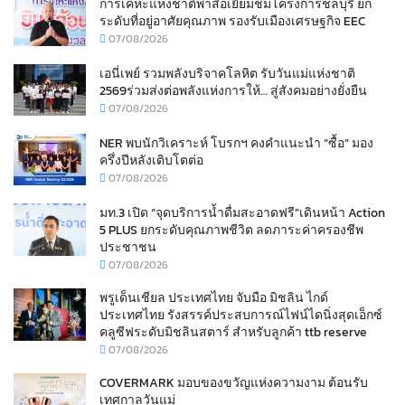
การเคหะแห่งชาติพาสื่อเยี่ยมชมโครงการชลบุรี ยก
ระดับที่อยู่อาศัยคุณภาพ รองรับเมืองเศรษฐกิจ EEC
07/08/2026
เอนี่เพย์ รวมพลังบริจาคโลหิต รับวันแม่แห่งชาติ
2569ร่วมส่งต่อพลังแห่งการให้… สู่สังคมอย่างยั่งยืน
07/08/2026
NER พบนักวิเคราะห์ โบรกฯ คงคำแนะนำ “ซื้อ” มอง
ครึ่งปีหลังเติบโตต่อ
07/08/2026
มท.3 เปิด “จุดบริการน้ำดื่มสะอาดฟรี”เดินหน้า Action
5 PLUS ยกระดับคุณภาพชีวิต ลดภาระค่าครองชีพ
ประชาชน
07/08/2026
พรูเด็นเชียล ประเทศไทย จับมือ มิชลิน ไกด์
ประเทศไทย รังสรรค์ประสบการณ์ไฟน์ไดนิ่งสุดเอ็กซ์
คลูซีฟระดับมิชลินสตาร์ สำหรับลูกค้า ttb reserve
07/08/2026
COVERMARK มอบของขวัญแห่งความงาม ต้อนรับ
เทศกาลวันแม่