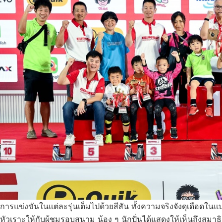
การแข่งขันในแต่ละรุ่นเต็มไปด้วยสีสัน ทั้งความจริงจังดุเดือดใ
หัวเราะให้กับผู้ชมรอบสนาม น้อง ๆ นักปั่นได้แสดงให้เห็นถึงส