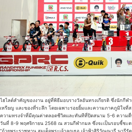
ไฮไลต์สำคัญของงาน อยู่ที่พิธีมอบรางวัลอันทรงเกียรติ ซึ่งนักกีฬ
เหรียญ และของที่ระลึก โดยเฉพาะรอยยิ้มและความภาคภูมิใจที่ส
ความทรงจำที่มีคุณค่าตลอดชีวิตและทันทีที่ปิดสนาม 5-6 ความตื่นเ
วันที่ 8-9 พฤศจิกายน 2568 ณ สวนกีฬากมล ซึ่งจะเป็นรอบชี้ชะตา
“ถ้วยพระราชทาน สมเด็จพระเจ้าลูกเธอ เจ้าฟ้าสิริวัณณวรี นา