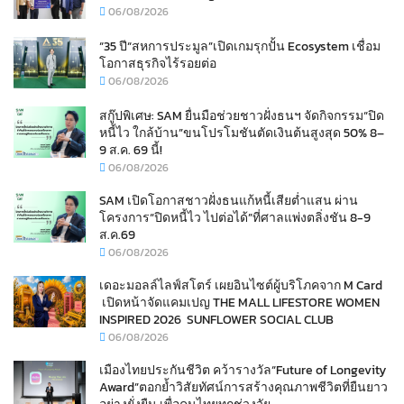
06/08/2026
“35 ปี“สหการประมูล”เปิดเกมรุกปั้น Ecosystem เชื่อม
โอกาสธุรกิจไร้รอยต่อ
06/08/2026
สกู๊ปพิเศษ: SAM ยื่นมือช่วยชาวฝั่งธนฯ จัดกิจกรรม“ปิด
หนี้ไว ใกล้บ้าน”ขนโปรโมชันตัดเงินต้นสูงสุด 50% 8–
9 ส.ค. 69 นี้!
06/08/2026
SAM เปิดโอกาสชาวฝั่งธนแก้หนี้เสียต่ำแสน ผ่าน
โครงการ“ปิดหนี้ไว ไปต่อได้”ที่ศาลแพ่งตลิ่งชัน 8-9
ส.ค.69
06/08/2026
เดอะมอลล์ไลฟ์สโตร์ เผยอินไซต์ผู้บริโภคจาก M Card
เปิดหน้าจัดแคมเปญ THE MALL LIFESTORE WOMEN
INSPIRED 2026 SUNFLOWER SOCIAL CLUB
06/08/2026
เมืองไทยประกันชีวิต คว้ารางวัล“Future of Longevity
Award”ตอกย้ำวิสัยทัศน์การสร้างคุณภาพชีวิตที่ยืนยาว