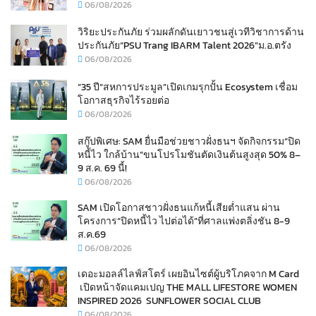
06/08/2026
วิริยะประกันภัย ร่วมผลักดันเยาวชนสู่เวทีวิชาการด้าน
ประกันภัย“PSU Trang IBARM Talent 2026”ม.อ.ตรัง
06/08/2026
“35 ปี“สหการประมูล”เปิดเกมรุกปั้น Ecosystem เชื่อม
โอกาสธุรกิจไร้รอยต่อ
06/08/2026
สกู๊ปพิเศษ: SAM ยื่นมือช่วยชาวฝั่งธนฯ จัดกิจกรรม“ปิด
หนี้ไว ใกล้บ้าน”ขนโปรโมชันตัดเงินต้นสูงสุด 50% 8–
9 ส.ค. 69 นี้!
06/08/2026
SAM เปิดโอกาสชาวฝั่งธนแก้หนี้เสียต่ำแสน ผ่าน
โครงการ“ปิดหนี้ไว ไปต่อได้”ที่ศาลแพ่งตลิ่งชัน 8-9
ส.ค.69
06/08/2026
เดอะมอลล์ไลฟ์สโตร์ เผยอินไซต์ผู้บริโภคจาก M Card
เปิดหน้าจัดแคมเปญ THE MALL LIFESTORE WOMEN
INSPIRED 2026 SUNFLOWER SOCIAL CLUB
06/08/2026