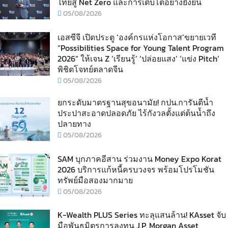
ไทยสู่ Net Zero และการเติบโตอย่างยั่งยืน
05/08/2026
เอสซีจี เปิดประตู ‘องค์กรแห่งโอกาส’ขยายเวที
“Possibilities Space for Young Talent Program
2026” ให้เจน Z ‘เรียนรู้’ ‘ปล่อยแสง’ ‘แข่ง Pitch’
พิชิตโจทย์ตลาดจีน
05/08/2026
ยกระดับมาตรฐานสุขอนามัย! กปน.การันตีน้ำ
ประปาสะอาดปลอดภัย ไร้กังวลตั้งแต่ต้นน้ำถึง
ปลายทาง
05/08/2026
SAM บุกภาคอีสาน ร่วมงาน Money Expo Korat
2026 บริการแก้หนี้ครบวงจร พร้อมโปรโมชัน
ทรัพย์มือสองมากมาย
05/08/2026
K-Wealth PLUS Series ทะลุแสนล้าน! KAsset จับ
มือพันธมิตรการลงทุน J.P. Morgan Asset