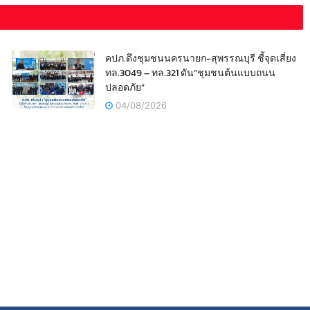
คปภ.ดึงชุมชนนครนายก-สุพรรณบุรี ชี้จุดเสี่ยง
ทล.3049 – ทล.321 ดัน”ชุมชนต้นแบบถนน
ปลอดภัย”
04/08/2026