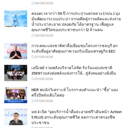
08/08/2026
ตลอดเวลากว่า 59 ปี การประปานครหลวง (กปน.) มุ่ง
มั่นพัฒนาระบบประปา จากอดีตสู่การผลิตและส่งจ่าย
น้ำประปาสะอาด ปลอดภัย ได้มาตรฐาน เพื่อดูแล
คุณภาพชีวิตของประชาชนกว่า 12 ล้านคน
08/08/2026
การเคหะแห่งชาติพาสื่อเยี่ยมชมโครงการชลบุรี ยก
ระดับที่อยู่อาศัยคุณภาพ รองรับเมืองเศรษฐกิจ EEC
07/08/2026
เอนี่เพย์ รวมพลังบริจาคโลหิต รับวันแม่แห่งชาติ
2569ร่วมส่งต่อพลังแห่งการให้… สู่สังคมอย่างยั่งยืน
07/08/2026
NER พบนักวิเคราะห์ โบรกฯ คงคำแนะนำ “ซื้อ” มอง
ครึ่งปีหลังเติบโตต่อ
07/08/2026
มท.3 เปิด “จุดบริการน้ำดื่มสะอาดฟรี”เดินหน้า Action
5 PLUS ยกระดับคุณภาพชีวิต ลดภาระค่าครองชีพ
ประชาชน