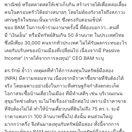
พาณิชย์ หรือตลาดสดให้เช่าเก็บกิน สร้างรายได้เพื่อหล่อเลี้ยง
คนในครอบครัวได้อย่างสบายๆ โดยไม่ต้องกังวลใจถึงสภาวะ
เศรษฐกิจในขณะนั้นมากนัก ซึ่งตรงกับคอนเซ็ปท์
ของ BAM ในการเข้าร่วมงานฯครั้งนี้ ที่ต้องบอกว่า…คนที่
มี “เงินเย็น” หรือมีทรัพย์สินเกิน 50 ล้านบาท ในประเทศไทย
ซึ่งมีเพียง 30,000 คนจากทั่วประเทศ ไม่ได้รับผลกระทบอะไร
เลยกับบริบทของบ้านเมืองที่เปลี่ยนไป เนื่องจากมี Passive
Income” (รายได้จากการลงทุน)” CEO BAM ระบุ
​ดร.รักษ์ ย้ำว่า เหตุผลที่ทำให้การลงทุนในทรัพย์มือสอง
(NPA) มีความหอมหวน เนื่องจากมีราคาซื้อขายที่จับต้องได้
จริง โดยเฉพาะอย่างยิ่งในภาวะที่เศรษฐกิจกำลังตกสะเก็ด
โอกาสจะซื้อบ้านเดี่ยวในเมือง ที่มีทำเลดีๆ เช่น บริเวณถนน
สุขุมวิทช่วงต้นๆ จะไม่ใช่เรื่องง่ายอีกต่อไป เพราะมีราคาขาย
ที่จับต้องไม่ได้ ทำให้บ้านเดี่ยวบนที่ดินไม่ถึง 75 ตร.ว. จะมี
ราคาแพงกว่า 100 ล้านบาทขึ้นไป ดังนั้น คนส่วนใหญ่
มากกว่าครึ่ง จึงหันมาลงทุนกับทรัพย์มือสอง ทั้งนี้จากการ
วิเคราะห์ของ BAM พบว่า การลงทุนในทรัพย์มือสอง เมื่อซื้อ