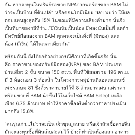
กัน หากลงทุนในทรัพย์รอขาย NPAจากพอร์ตฯของ BAM ไม่
ว่าจะเป็นบ้าน ที่ดินเปล่า หรือคอนโดมีเนียม ฯลฯ พบว่า ให้ผล
ตอบแทนสูงสุดถึง 15% ในขณะที่มีความเสี่ยงต่ำมาก นั่นจึง
เป็นที่มาของวลีที่ว่า…“มีเงินนับเป็นน้อง มีทองนับเป็นพี่ แต่ถ้า
มีทรัพย์มือสองจาก BAM ทุกคนจะเป็นทั้งพี่ (มีทอง) และ
น้อง (มีเงิน) ได้ในเวลาเดียวกัน”
​พร้อมกันนี้ ยังได้ยกตัวอย่างกรณีศึกษาที่เกิดขึ้นจริง นั่น
คือ ราคาขายของทรัพย์มือสอง(NPA) ของ BAM ประเภท
บ้านเดี่ยว 2 ชั้น ขนาด 150 ตร.ว. พื้นที่ใช้สอยรวม 196 ตร.ม.
มี 3 ห้องนอน 3 ห้องน้ำ ในโครงการหมู่บ้านดิแอลเลแกนซ์
เพชรเกษม 81 ซึ่งตั้งราคาขายไว้ที่ 8 ล้านบาทเศษ แต่ราคา
พร้อมขายที่ BAM นำขึ้นไว้ในเว็บไซต์ BAM Select เหลือ
เพียง 6.75 ล้านบาท ทำให้ราคาซื้อจริงต่ำกว่าราคาประเมิน
มากถึง 15.6%
​“คนรุ่นเก่า…ไม่ว่าจะเป็น เจ้าขุนมูลนาย หรือเจ้าสัวเชื้อสายจีน
มักจะลงทุนซื้อที่ดินเก็บสะสมไว้ บ้างก็ทำเป็นห้องแถว อาคาร