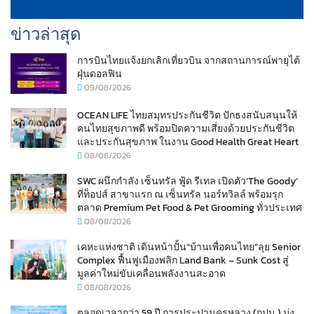
ข่าวล่าสุด
การบินไทยแจ้งยกเลิกเที่ยวบิน จากสถานการณ์พายุไต้
ฝุ่นดอลฟิน
09/08/2026
OCEAN LIFE ไทยสมุทรประกันชีวิต ปักธงสนับสนุนให้
คนไทยสุขภาพดี พร้อมปิดความเสี่ยงด้วยประกันชีวิต
และประกันสุขภาพ ในงาน Good Health Great Heart
08/08/2026
SWC ผนึกกำลัง เซ็นทรัล ฟู้ด รีเทล เปิดตัว‘The Goody’
ที่ท็อปส์ สาขาแรก ณ เซ็นทรัล นอร์ทวิลล์ พร้อมรุก
ตลาด Premium Pet Food & Pet Grooming ทั่วประเทศ
08/08/2026
เคหะแห่งชาติ เดินหน้าปั้น“บ้านเพื่อคนไทย”ลุย Senior
Complex ฟื้นฟูเมืองพลิก Land Bank – Sunk Cost สู่
มูลค่าใหม่ขับเคลื่อนพลังงานสะอาด
08/08/2026
ตลอดเวลากว่า 59 ปี การประปานครหลวง (กปน.) มุ่ง