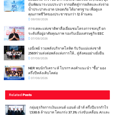
มั่นพัฒนาระบบประปา จากอดีตสู่การผลิตและส่งจ่าย
น้ำประปาสะอาด ปลอดภัย ได้มาตรฐาน เพื่อดูแล
คุณภาพชีวิตของประชาชนกว่า 12 ล้านคน
08/08/2026
การเคหะแห่งชาติพาสื่อเยี่ยมชมโครงการชลบุรี ยก
ระดับที่อยู่อาศัยคุณภาพ รองรับเมืองเศรษฐกิจ EEC
07/08/2026
เอนี่เพย์ รวมพลังบริจาคโลหิต รับวันแม่แห่งชาติ
2569ร่วมส่งต่อพลังแห่งการให้… สู่สังคมอย่างยั่งยืน
07/08/2026
NER พบนักวิเคราะห์ โบรกฯ คงคำแนะนำ “ซื้อ” มอง
ครึ่งปีหลังเติบโตต่อ
07/08/2026
Related
Posts
กลุ่มธุรกิจการเงินแลนด์ แอนด์ เฮ้าส์ ครึ่งปีแรกกำไร
1,538.6 ล้านบาท โตแกร่ง 37.3% เร่งขับเคลื่อน AI และ