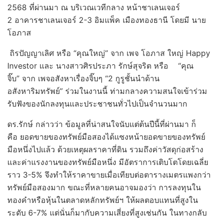
2568 ที่ผ่านมา ณ บริเวณเวทีกลาง หน้าชาเลนเจอร์
2 อาคารชาเลนเจอร์ 2-3 อิมแพ็ค เมืองทองธานี โดยมี นาย
โอภาส
ถิรปัญญาเลิศ หรือ “คุณใหญ่” จาก เพจ โอภาส ใหญ่ Happy
Investor และ นางสาวศิรประภา รักษ์สุจริต หรือ “คุณ
จิ๊บ” จาก เพจอสังหาเรื่องจิ๊บๆ “2 กูรูชั้นนำด้าน
อสังหาริมทรัพย์” ร่วมในงานนี้ ท่ามกลางความสนใจเข้าร่วม
รับฟังของนักลงทุนและประชาชนทั่วไปเป็นจำนวนมาก
ดร.รักษ์ กล่าวว่า ข้อมูลที่น่าสนใจนับแต่ต้นปีนี้ที่ผ่านมา ก็
คือ ยอดขายของทรัพย์มือสองได้แซงหน้ายอดขายของทรัพย์
มือหนึ่งไปแล้ว ด้วยเหตุผลราคาที่ดิน รวมถึงค่าวัสดุก่อสร้าง
และค่าแรงงานของทรัพย์มือหนึ่ง มีอัตราการเติบโตโดยเฉลี่ย
ราว 3-5% จึงทำให้ราคาขายเมื่อเทียบต่อตารางเมตรแพงกว่า
ทรัพย์มือสองมาก ขณะที่หลายคนอาจมองว่า การลงทุนใน
ทองคำหรือหุ้นในตลาดหลักทรัพย์ฯ ให้ผลตอบแทนที่สูงใน
ระดับ 6-7% แต่นั่นก็มากับความเสี่ยงที่สูงเช่นกัน ในทางกลับ