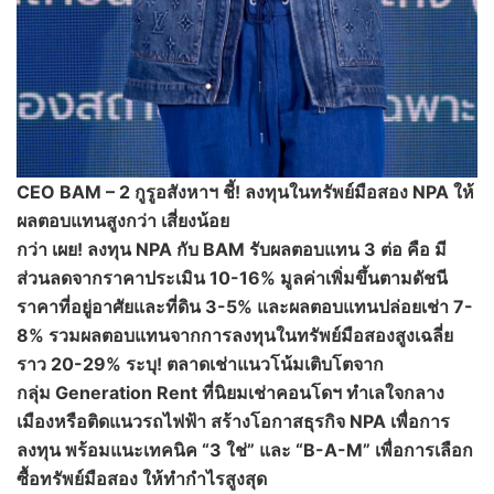
CEO
BAM
–
2 กูรูอสังหาฯ ชี้
!
ลงทุนในทรัพย์มือสอง
NPA
ให้
ผลตอบแทนสูงกว่า เสี่ยงน้อย
กว่า
เผย
!
ลงทุน
NPA
กับ
BAM
รับผลตอบแทน
3 ต่อ
คือ
มี
ส่วนลดจากราคาประเมิน 10-16
%
มูลค่าเพิ่มขึ้นตามดัชนี
ราคาที่อยู่อาศัยและที่ดิน 3-5
%
และผลตอบแทนปล่อยเช่า 7-
8
%
รวม
ผลตอบแทนจากการลงทุนในทรัพย์มือสองสูงเฉลี่ย
ราว 20-29
%
ระบุ
!
ตลาดเช่าแนวโน้มเติบโตจาก
กลุ่ม
G
eneration
R
ent
ที่
นิยม
เ
ช่าคอนโดฯ
ทำเลใจกลาง
เมืองหรือติดแนวรถไฟฟ้า สร้างโอกาสธุรกิจ
NPA
เพื่อการ
ลงทุน
พร้อม
แนะเทคนิค “3 ใช่”
และ “
B-A-M
” เพื่อการเลือก
ซื้อทรัพย์มือสอง
ให้
ทำกำไรสูงสุด