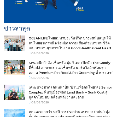
ข่าวล่าสุด
OCEAN LIFE ไทยสมุทรประกันชีวิต ปักธงสนับสนุนให้
คนไทยสุขภาพดี พร้อมปิดความเสี่ยงด้วยประกันชีวิต
และประกันสุขภาพ ในงาน Good Health Great Heart
08/08/2026
SWC ผนึกกำลัง เซ็นทรัล ฟู้ด รีเทล เปิดตัว‘The Goody’
ที่ท็อปส์ สาขาแรก ณ เซ็นทรัล นอร์ทวิลล์ พร้อมรุก
ตลาด Premium Pet Food & Pet Grooming ทั่วประเทศ
08/08/2026
เคหะแห่งชาติ เดินหน้าปั้น“บ้านเพื่อคนไทย”ลุย Senior
Complex ฟื้นฟูเมืองพลิก Land Bank – Sunk Cost สู่
มูลค่าใหม่ขับเคลื่อนพลังงานสะอาด
08/08/2026
ตลอดเวลากว่า 59 ปี การประปานครหลวง (กปน.) มุ่ง
มั่นพัฒนาระบบประปา จากอดีตสู่การผลิตและส่งจ่าย