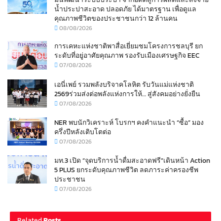
น้ำประปาสะอาด ปลอดภัย ได้มาตรฐาน เพื่อดูแล
คุณภาพชีวิตของประชาชนกว่า 12 ล้านคน
08/08/2026
การเคหะแห่งชาติพาสื่อเยี่ยมชมโครงการชลบุรี ยก
ระดับที่อยู่อาศัยคุณภาพ รองรับเมืองเศรษฐกิจ EEC
07/08/2026
เอนี่เพย์ รวมพลังบริจาคโลหิต รับวันแม่แห่งชาติ
2569ร่วมส่งต่อพลังแห่งการให้… สู่สังคมอย่างยั่งยืน
07/08/2026
NER พบนักวิเคราะห์ โบรกฯ คงคำแนะนำ “ซื้อ” มอง
ครึ่งปีหลังเติบโตต่อ
07/08/2026
มท.3 เปิด “จุดบริการน้ำดื่มสะอาดฟรี”เดินหน้า Action
5 PLUS ยกระดับคุณภาพชีวิต ลดภาระค่าครองชีพ
ประชาชน
07/08/2026
Related
Posts