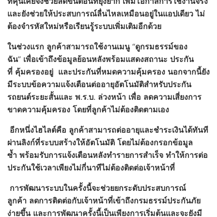
ที่คุ้นเคยจึงช่วยลดขั้นตอนที่ยุ่งยาก
เพิ่มโอกาสการใช้งานจริง
และยังช่วยให้ประสบการณ์ลื่นไหลเหมือนอยู่ในแอปเดียว
ไม่
ต้องจำรหัสใหม่หรือเรียนรู้ระบบเพิ่มเติมอีกด้วย
ในช่วงแรก
ลูกค้าสามารถใช้งานเมนู
“
ดูกรมธรรม์ของ
ฉัน
”
เพื่อเข้าถึงข้อมูลย้อนหลังพร้อมแสดงสถานะ
ประกัน
ที่
คุ้มครองอยู่
และประกันที่หมดความคุ้มครอง
นอกจากนี้ยัง
มีระบบข้อความแจ้งเตือนต่ออายุอัตโนมัติสำหรับประกัน
รถยนต์ระยะสั้นและ
พ
.
ร
.
บ
.
ล่วงหน้า
เพื่อ
ลดความเสี่ยงการ
ขาดความคุ้มครอง
โดยที่ลูกค้าไม่ต้องติดตามเอง
อีกหนึ่งไฮไลต์คือ
ลูกค้าสามารถต่ออายุและชำระเงินได้ทันที
ผ่านลิงก์ที่ระบบสร้างให้อัตโนมัติ
โดยไม่ต้องกรอกข้อมูล
ซ้ำ
พร้อมรับการแจ้งเตือนหลังทำรายการสำเร็จ
ทำให้การต่อ
ประกันใช้เวลาเพียงไม่กี่นาที
ไม่ต้องติดต่อเจ้าหน้าที่
การพัฒนาระบบในครั้งนี้จะช่วยยกระดับประสบการณ์
ลูกค้า
ลดการติดต่อกับเจ้าหน้าที่เข้าถึงกรมธรรม์ประกันภัย
ง่ายขึ้น
และการพัฒนาครั้งนี้เป็นเพียงการเริ่มต้นและจะยังมี