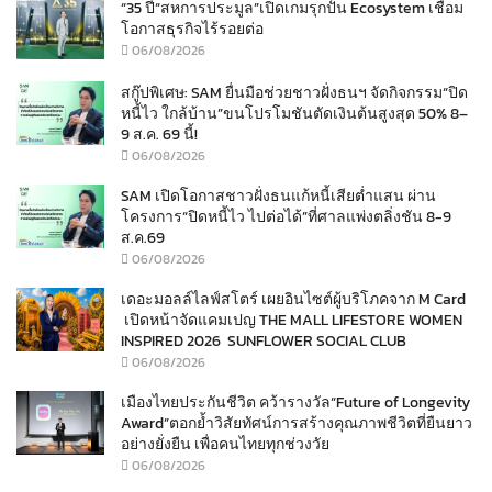
“35 ปี“สหการประมูล”เปิดเกมรุกปั้น Ecosystem เชื่อม
โอกาสธุรกิจไร้รอยต่อ
06/08/2026
สกู๊ปพิเศษ: SAM ยื่นมือช่วยชาวฝั่งธนฯ จัดกิจกรรม“ปิด
หนี้ไว ใกล้บ้าน”ขนโปรโมชันตัดเงินต้นสูงสุด 50% 8–
9 ส.ค. 69 นี้!
06/08/2026
SAM เปิดโอกาสชาวฝั่งธนแก้หนี้เสียต่ำแสน ผ่าน
โครงการ“ปิดหนี้ไว ไปต่อได้”ที่ศาลแพ่งตลิ่งชัน 8-9
ส.ค.69
06/08/2026
เดอะมอลล์ไลฟ์สโตร์ เผยอินไซต์ผู้บริโภคจาก M Card
เปิดหน้าจัดแคมเปญ THE MALL LIFESTORE WOMEN
INSPIRED 2026 SUNFLOWER SOCIAL CLUB
06/08/2026
เมืองไทยประกันชีวิต คว้ารางวัล“Future of Longevity
Award”ตอกย้ำวิสัยทัศน์การสร้างคุณภาพชีวิตที่ยืนยาว
อย่างยั่งยืน เพื่อคนไทยทุกช่วงวัย
06/08/2026