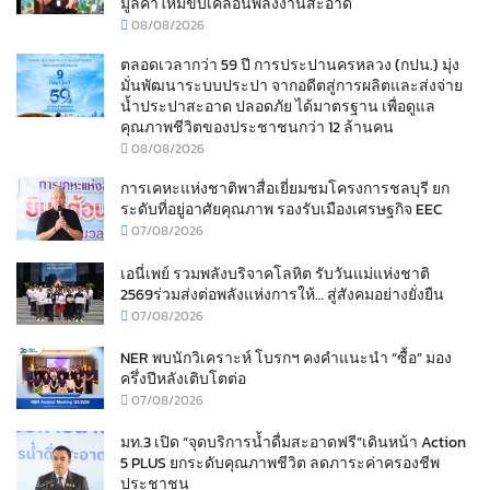
มูลค่าใหม่ขับเคลื่อนพลังงานสะอาด
08/08/2026
ตลอดเวลากว่า 59 ปี การประปานครหลวง (กปน.) มุ่ง
มั่นพัฒนาระบบประปา จากอดีตสู่การผลิตและส่งจ่าย
น้ำประปาสะอาด ปลอดภัย ได้มาตรฐาน เพื่อดูแล
คุณภาพชีวิตของประชาชนกว่า 12 ล้านคน
08/08/2026
การเคหะแห่งชาติพาสื่อเยี่ยมชมโครงการชลบุรี ยก
ระดับที่อยู่อาศัยคุณภาพ รองรับเมืองเศรษฐกิจ EEC
07/08/2026
เอนี่เพย์ รวมพลังบริจาคโลหิต รับวันแม่แห่งชาติ
2569ร่วมส่งต่อพลังแห่งการให้… สู่สังคมอย่างยั่งยืน
07/08/2026
NER พบนักวิเคราะห์ โบรกฯ คงคำแนะนำ “ซื้อ” มอง
ครึ่งปีหลังเติบโตต่อ
07/08/2026
มท.3 เปิด “จุดบริการน้ำดื่มสะอาดฟรี”เดินหน้า Action
5 PLUS ยกระดับคุณภาพชีวิต ลดภาระค่าครองชีพ
ประชาชน