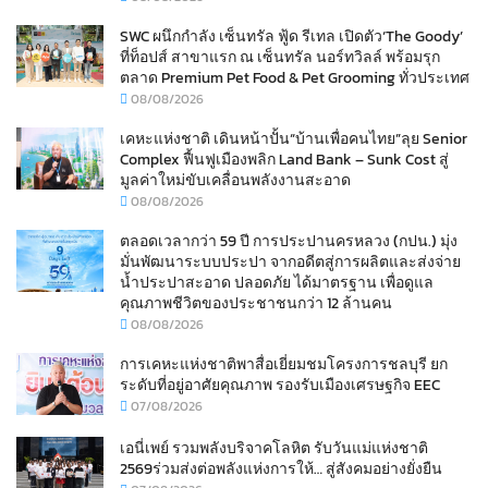
SWC ผนึกกำลัง เซ็นทรัล ฟู้ด รีเทล เปิดตัว‘The Goody’
ที่ท็อปส์ สาขาแรก ณ เซ็นทรัล นอร์ทวิลล์ พร้อมรุก
ตลาด Premium Pet Food & Pet Grooming ทั่วประเทศ
08/08/2026
เคหะแห่งชาติ เดินหน้าปั้น“บ้านเพื่อคนไทย”ลุย Senior
Complex ฟื้นฟูเมืองพลิก Land Bank – Sunk Cost สู่
มูลค่าใหม่ขับเคลื่อนพลังงานสะอาด
08/08/2026
ตลอดเวลากว่า 59 ปี การประปานครหลวง (กปน.) มุ่ง
มั่นพัฒนาระบบประปา จากอดีตสู่การผลิตและส่งจ่าย
น้ำประปาสะอาด ปลอดภัย ได้มาตรฐาน เพื่อดูแล
คุณภาพชีวิตของประชาชนกว่า 12 ล้านคน
08/08/2026
การเคหะแห่งชาติพาสื่อเยี่ยมชมโครงการชลบุรี ยก
ระดับที่อยู่อาศัยคุณภาพ รองรับเมืองเศรษฐกิจ EEC
07/08/2026
เอนี่เพย์ รวมพลังบริจาคโลหิต รับวันแม่แห่งชาติ
2569ร่วมส่งต่อพลังแห่งการให้… สู่สังคมอย่างยั่งยืน