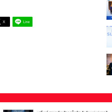
X
Line