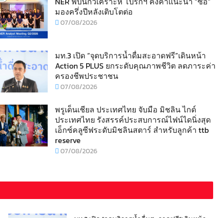
NER พบนักวิเคราะห์ โบรกฯ คงคำแนะนำ “ซื้อ”
มองครึ่งปีหลังเติบโตต่อ
07/08/2026
มท.3 เปิด “จุดบริการน้ำดื่มสะอาดฟรี”เดินหน้า
Action 5 PLUS ยกระดับคุณภาพชีวิต ลดภาระค่า
ครองชีพประชาชน
07/08/2026
พรูเด็นเชียล ประเทศไทย จับมือ มิชลิน ไกด์
ประเทศไทย รังสรรค์ประสบการณ์ไฟน์ไดนิ่งสุด
เอ็กซ์คลูซีฟระดับมิชลินสตาร์ สำหรับลูกค้า ttb
reserve
07/08/2026