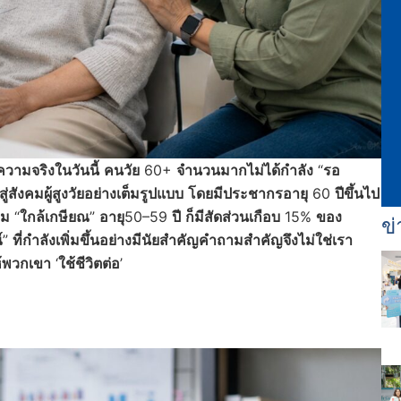
วามจริงในวันนี้
คนวัย
60+
จำนวนมากไม่ได้กำลัง
“
รอ
่สังคมผู้สูงวัยอย่างเต็มรูปแบบ
โดยมีประชากรอายุ
60
ปีขึ้นไป
่ม
“
ใกล้เกษียณ
”
อายุ
50–59
ปี
ก็มีสัดส่วนเกือบ
15%
ของ
ข่
์
”
ที่กำลังเพิ่มขึ้นอย่างมีนัยสำคัญ
คำถามสำคัญจึงไม่ใช่เรา
ห้พวกเขา
‘
ใช้ชีวิตต่อ
’