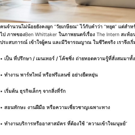
คนจำนวนไม่น้อยยังคงผูก
“
วัยเกษียณ
”
ไว้กับคำว่า
“
หยุด
”
แต่สำหรั
ไป
ภาพของ
Ben Whittaker
ในภาพยนตร์เรื่อง
The Intern
สะท้อน
ประสบการณ์
เข้าใจผู้คน
และมีวิจารณญาณ
ในชีวิตจริง
เราจึงเริ
•
เป็น
ที่ปรึกษา / เมนเทอร์
/ โค้ชชิ่ง
ถ่ายทอดความรู้ที่สั่งสมมาทั้ง
•
ทำงาน
พาร์ทไทม์ หรือฟรีแลนซ์
อย่างยืดหยุ่น
•
เริ่มต้น
ธุรกิจเล็กๆ
จากสิ่งที่รัก
•
สอนทักษะ
งานฝีมือ
หรือความเชี่ยวชาญเฉพาะทาง
•
ทำงานบริการหรืออาสาสมัคร
ที่ต้องใช้
“
ความเข้าใจมนุษย์
”