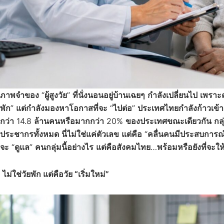
ภาพจำของ
“
ผู้สูงวัย
”
ที่นั่งนอนอยู่บ้านเฉยๆ
กำลังเปลี่ยนไป
เพราะค
พัก
”
แต่กำลังมองหาโอกาสที่จะ
“
ไปต่อ
”
ประเทศไทยกำลังก้าวเข้าสู
กว่า
14.8
ล้านคน
หรือมากกว่า
20%
ของประเทศขณะเดียวกัน
กลุ
ประชากรทั้งหมด
นี่ไม่ใช่แค่ตัวเลข
แต่คือ
“
คลื่นคนมีประสบการณ
จะ
“
ดูแล
”
คนกลุ่มนี้อย่างไร
แต่คือสังคมไทย
…
พร้อมหรือยังที่จะใ
ไม่ใช่วัยพัก แต่คือวัย “เริ่มใหม่”