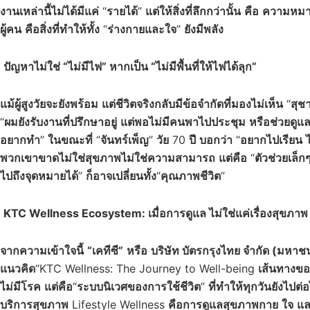
งานเหล่านี้ไม่ได้มีแค่
“
รายได้
”
แต่ให้สิ่งที่ลึกกว่านั้น
คือ
ความหมาย
ผู้คน
คือสิ่งที่ทำให้ทั้ง
“
ร่างกายและใจ
”
ยังมีพลัง
ปัญหาไม่ใช่ “ไม่มีไฟ” หากเป็น “ไม่มีพื้นที่ให้ไฟได้ลุก”
แม้ผู้สูงวัยจะยังพร้อม
แต่ชีวิตจริงกลับมีข้อจำกัดที่มองไม่เห็น
“
สุชา
“
ผมยังรับงานที่ปรึกษาอยู่
แต่พอไม่มีคนพาไปประชุม
หรือช่วยดูแ
อยากทำ
”
ในขณะที่
“
จันทร์เพ็ญ
”
วัย
70
ปี
บอกว่า
“
อยากไปเรียน
พวกเขาขาดไม่ใช่สุขภาพ
ไม่ใช่ความสามารถ
แต่คือ
“
ตัวช่วยเล็ก
ไปถึงจุดหมายได้
”
ก็อาจเปลี่ยนทั้ง
“
คุณภาพชีวิต
”
KTC Wellness Ecosystem: เมื่อการดูแล ไม่ใช่แค่เรื่องสุขภาพ แต
จากความเข้าใจนี้
“เคทีซี”
หรือ
บริษัท บัตรกรุงไทย จำกัด (มหาช
แนวคิด
“KTC Wellness: The Journey to Well-being
เส้นทางของช
ไม่มีโรค
แต่คือ
“
ระบบนิเวศของการใช้ชีวิต
”
ที่ทำให้ทุกวันยังไปต่อ
บริการสุขภาพ
Lifestyle Wellness
คือการดูแลสุขภาพกาย
ใจ
แล