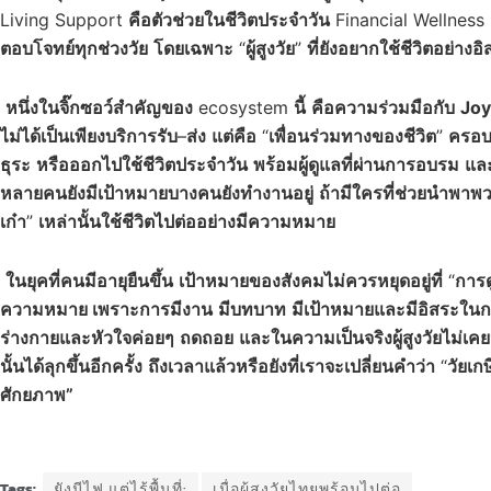
Living Support
คือตัวช่วยในชีวิตประจำวัน
Financial Wellness
ตอบโจทย์ทุกช่วงวัย
โดยเฉพาะ
“
ผู้สูงวัย
”
ที่ยังอยากใช้ชีวิตอย่างอ
หนึ่งในจิ๊กซอว์สำคัญของ
ecosystem
นี้
คือความร่วมมือกับ
Joy
ไม่ได้เป็นเพียงบริการรับ
–
ส่ง
แต่คือ
“
เพื่อนร่วมทางของชีวิต
”
ครอบ
ธุระ
หรือออกไปใช้ชีวิตประจำวัน
พร้อมผู้ดูแลที่ผ่านการอบรม
และ
หลายคนยังมีเป้าหมาย
บางคนยังทำงานอยู่
ถ้ามีใครที่ช่วยนำพาพ
เก๋า
”
เหล่านั้นใช้ชีวิตไปต่ออย่างมีความหมาย
ในยุคที่คนมีอายุยืนขึ้น
เป้าหมายของสังคมไม่ควรหยุดอยู่ที่
“
การ
ความหมาย เพราะการมีงาน
มีบทบาท
มีเป้าหมายและมีอิสระในการ
ร่างกายและหัวใจค่อยๆ
ถดถอย
และในความเป็นจริงผู้สูงวัยไม่เค
นั้นได้ลุกขึ้นอีกครั้ง
ถึงเวลาแล้วหรือยังที่เราจะเปลี่ยนคำว่า
“
วัยเก
ศักยภาพ”
Tags:
ยังมีไฟ แต่ไร้พื้นที่:
เมื่อผู้สูงวัยไทยพร้อมไปต่อ