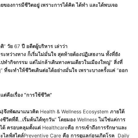
ของการมีชีวิตอยู่ เพราะการได้คิด
ได้ทำ
และได้พบเจอ
ติ
”
วัย
67
ปี
อดีตผู้บริหาร
เล่าว่า
ลระหว่างทาง
ก็เริ่มไม่มั่นใจ
สุดท้ายต้องปฏิเสธงาน
ทั้งที่ยัง
ไปทำกิจกรรม
แต่ไม่กล้าเดินทางคนเดียวในเมืองใหญ่
”
สิ่งที่
ๆ
”
ที่จะทำให้ชีวิตเดินต่อได้อย่างมั่นใจ
เพราะบางครั้งแค่
“
ออก
่คือเรื่อง “การใช้ชีวิต”
น)
จึงพัฒนาแนวคิด
Health & Wellness Ecosystem
ภายใต้
ีวิตที่ดี
…
เริ่มต้นได้ทุกวัน
”
โดยมอง
Wellness
ไม่ใช่แค่การ
ได้
ครอบคลุมตั้งแต่
Healthcare
คือ
การเข้าถึงการรักษาและ
ะไลฟ์สไตล์
Preventive Care
คือ
การดูแลก่อนเกิดโรค
Daily