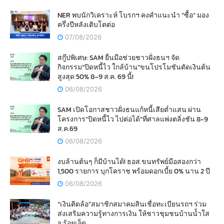
NER พบนักวิเคราะห์ โบรกฯ คงคำแนะนำ “ซื้อ” มอง
ครึ่งปีหลังเติบโตต่อ
07/08/2026
สกู๊ปพิเศษ: SAM ยื่นมือช่วยชาวฝั่งธนฯ จัด
กิจกรรม“ปิดหนี้ไว ใกล้บ้าน”ขนโปรโมชันตัดเงินต้น
สูงสุด 50% 8–9 ส.ค. 69 นี้!
06/08/2026
SAM เปิดโอกาสชาวฝั่งธนแก้หนี้เสียต่ำแสน ผ่าน
โครงการ“ปิดหนี้ไว ไปต่อได้”ที่ศาลแพ่งตลิ่งชัน 8-9
ส.ค.69
06/08/2026
งบล้านต้นๆ ก็มีบ้านได้! ธอส.ขนทรัพย์มือสองกว่า
1,500 รายการ บุกโคราช พร้อมดอกเบี้ย 0% นาน 2 ปี
06/08/2026
“เงินติดล้อ”สมาชิกสมาคมสินเชื่อทะเบียนรถฯ ร่วม
ส่งเสริมความรู้ทางการเงิน ให้ชาวชุมชนบ้านน้ำใส
จ.ร้อยเอ็ด