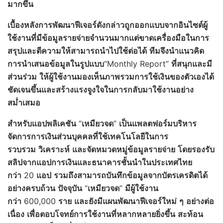
มากขึ้น
เบื้องหลังการพัฒนาฟีเจอร์ดังกล่าวถูกออกแบบจากอินไซต์ผู้
ใช้งานที่มีข้อมูลรายจ่ายจำนวนมากแต่ขาดเครื่องมือในการ
สรุปและตีความให้สามารถนำไปใช้ต่อได้
ทีมจึงนำแนวคิด
การนำเสนอข้อมูลในรูปแบบ
“Monthly Report”
ที่สนุกและมี
ส่วนร่วม
ให้ผู้ใช้งานมองเห็นภาพรวมการใช้เงินของตัวเองได้
ชัดเจนขึ้นและสร้างแรงจูงใจในการกลับมาใช้งานอย่าง
สม่ำเสมอ
สำหรับแอปพลิเคชัน
“
เหมียวจด
”
เป็นแพลตฟอร์มบริหาร
จัดการการเงินส่วนบุคคลที่ใช้เทคโนโลยีในการ
รวบรวม
วิเคราะห์
และจัดหมวดหมู่ข้อมูลรายจ่าย
โดยรองรับ
สลิปจากแอปการเงินและธนาคารชั้นนำในประเทศไทย
กว่า
20
แอป
รวมถึงสามารถบันทึกข้อมูลจากบัตรเครดิตได้
อย่างครบถ้วน
ปัจจุบัน
“
เหมียวจด
”
มีผู้ใช้งาน
กว่า
600,000
ราย
และยังมีแผนพัฒนาฟีเจอร์ใหม่
ๆ
อย่างต่อ
เนื่อง
เพื่อตอบโจทย์การใช้งานที่หลากหลายยิ่งขึ้น
สะท้อน