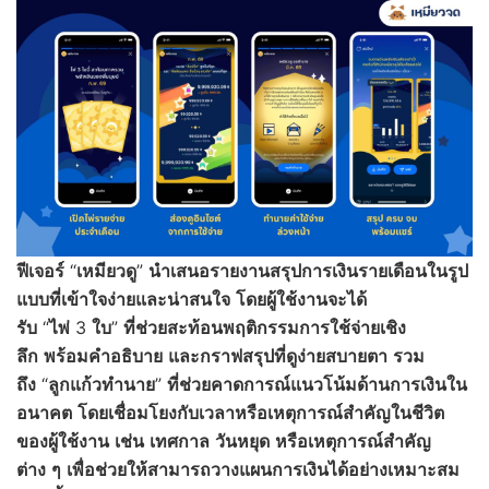
ฟีเจอร์
“
เหมียวดู
”
นำเสนอรายงานสรุปการเงินรายเดือนในรูป
แบบที่เข้าใจง่ายและน่าสนใจ
โดยผู้ใช้งานจะได้
รับ
“
ไพ่
3
ใบ
”
ที่ช่วยสะท้อนพฤติกรรมการใช้จ่ายเชิง
ลึก
พร้อมคำอธิบาย
และกราฟสรุปที่ดูง่ายสบายตา
รวม
ถึง
“
ลูกแก้วทำนาย
”
ที่ช่วยคาดการณ์แนวโน้มด้านการเงินใน
อนาคต
โดยเชื่อมโยงกับเวลาหรือเหตุการณ์สำคัญในชีวิต
ของผู้ใช้งาน
เช่น
เทศกาล
วันหยุด
หรือเหตุการณ์สำคัญ
ต่าง
ๆ
เพื่อช่วยให้สามารถวางแผนการเงินได้อย่างเหมาะสม