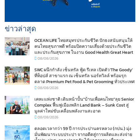
ข่าวล่าสุด
OCEAN LIFE ไทยสมุทรประกันชีวิต ปักธงสนับสนุนให้
คนไทยสุขภาพดี พร้อมปิดความเสี่ยงด้วยประกันชีวิต
และประกันสุขภาพ ในงาน Good Health Great Heart
08/08/2026
SWC ผนึกกำลัง เซ็นทรัล ฟู้ด รีเทล เปิดตัว‘The Goody’
ที่ท็อปส์ สาขาแรก ณ เซ็นทรัล นอร์ทวิลล์ พร้อมรุก
ตลาด Premium Pet Food & Pet Grooming ทั่วประเทศ
08/08/2026
เคหะแห่งชาติ เดินหน้าปั้น“บ้านเพื่อคนไทย”ลุย Senior
Complex ฟื้นฟูเมืองพลิก Land Bank – Sunk Cost สู่
มูลค่าใหม่ขับเคลื่อนพลังงานสะอาด
08/08/2026
ตลอดเวลากว่า 59 ปี การประปานครหลวง (กปน.) มุ่ง
มั่นพัฒนาระบบประปา จากอดีตสู่การผลิตและส่งจ่าย