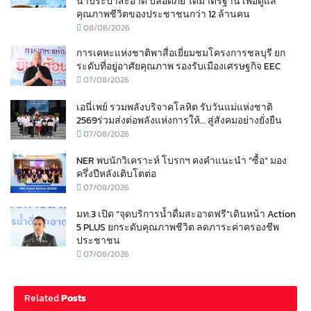
น้ำประปาสะอาด ปลอดภัย ได้มาตรฐาน เพื่อดูแล
คุณภาพชีวิตของประชาชนกว่า 12 ล้านคน
08/08/2026
การเคหะแห่งชาติพาสื่อเยี่ยมชมโครงการชลบุรี ยก
ระดับที่อยู่อาศัยคุณภาพ รองรับเมืองเศรษฐกิจ EEC
07/08/2026
เอนี่เพย์ รวมพลังบริจาคโลหิต รับวันแม่แห่งชาติ
2569ร่วมส่งต่อพลังแห่งการให้… สู่สังคมอย่างยั่งยืน
07/08/2026
NER พบนักวิเคราะห์ โบรกฯ คงคำแนะนำ “ซื้อ” มอง
ครึ่งปีหลังเติบโตต่อ
07/08/2026
มท.3 เปิด “จุดบริการน้ำดื่มสะอาดฟรี”เดินหน้า Action
5 PLUS ยกระดับคุณภาพชีวิต ลดภาระค่าครองชีพ
ประชาชน
07/08/2026
Related
Posts