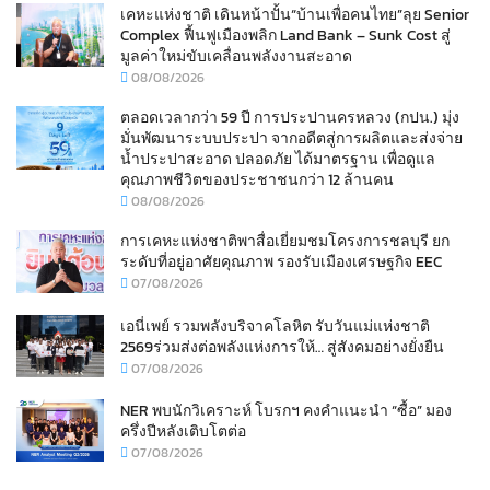
เคหะแห่งชาติ เดินหน้าปั้น“บ้านเพื่อคนไทย”ลุย Senior
Complex ฟื้นฟูเมืองพลิก Land Bank – Sunk Cost สู่
มูลค่าใหม่ขับเคลื่อนพลังงานสะอาด
08/08/2026
ตลอดเวลากว่า 59 ปี การประปานครหลวง (กปน.) มุ่ง
มั่นพัฒนาระบบประปา จากอดีตสู่การผลิตและส่งจ่าย
น้ำประปาสะอาด ปลอดภัย ได้มาตรฐาน เพื่อดูแล
คุณภาพชีวิตของประชาชนกว่า 12 ล้านคน
08/08/2026
การเคหะแห่งชาติพาสื่อเยี่ยมชมโครงการชลบุรี ยก
ระดับที่อยู่อาศัยคุณภาพ รองรับเมืองเศรษฐกิจ EEC
07/08/2026
เอนี่เพย์ รวมพลังบริจาคโลหิต รับวันแม่แห่งชาติ
2569ร่วมส่งต่อพลังแห่งการให้… สู่สังคมอย่างยั่งยืน
07/08/2026
NER พบนักวิเคราะห์ โบรกฯ คงคำแนะนำ “ซื้อ” มอง
ครึ่งปีหลังเติบโตต่อ
07/08/2026