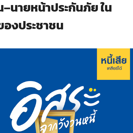
น–นายหน้าประกันภัย ใน
น์ของประชาชน