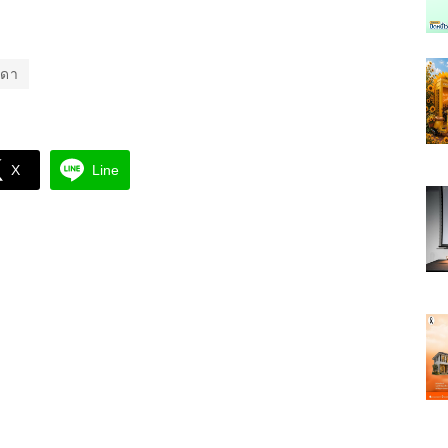
มดา
X
Line