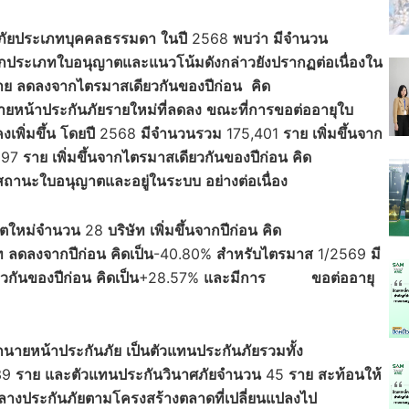
ภัยประเภทบุคคลธรรมดา
ในปี
2568
พบว่า
มีจำนวน
กประเภทใบอนุญาต
และแนวโน้มดังกล่าวยังปรากฏต่อเนื่องใน
าย
ลดลงจากไตรมาสเดียวกันของปีก่อน
คิด
ายหน้าประกันภัยรายใหม่ที่ลดลง
ขณะที่การขอต่ออายุใบ
พิ่มขึ้น
โดยปี
2568
มีจำนวนรวม
175,401
ราย
เพิ่มขึ้นจาก
897
ราย
เพิ่มขึ้นจากไตรมาสเดียวกันของปีก่อน
คิด
ักษาสถานะใบอนุญาตและอยู่ในระบบ
อย่างต่อเนื่อง
าตใหม่จำนวน
28
บริษัท
เพิ่มขึ้นจากปีก่อน
คิด
ท
ลดลงจากปีก่อน
คิดเป็น
-40.80%
สำหรับไตรมาส
1/2569
มี
ยวกันของปีก่อน
คิดเป็น
+28.57%
และมีการ
ขอต่ออายุ
ากนายหน้าประกันภัย
เป็นตัวแทนประกันภัยรวมทั้ง
39
ราย
และตัวแทนประกันวินาศภัยจำนวน
45
ราย
สะท้อนให้
างประกันภัยตามโครงสร้างตลาดที่เปลี่ยนแปลงไป