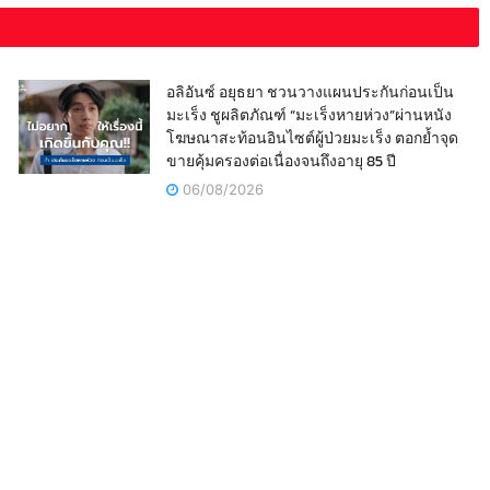
อลิอันซ์ อยุธยา ชวนวางแผนประกันก่อนเป็น
มะเร็ง ชูผลิตภัณฑ์ “มะเร็งหายห่วง”ผ่านหนัง
โฆษณาสะท้อนอินไซต์ผู้ป่วยมะเร็ง ตอกย้ำจุด
ขายคุ้มครองต่อเนื่องจนถึงอายุ 85 ปี
06/08/2026