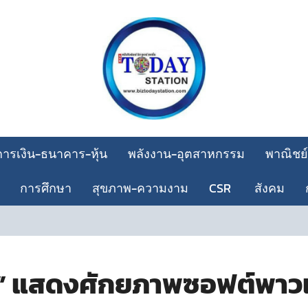
การเงิน-ธนาคาร-หุ้น
พลังงาน-อุตสาหกรรม
พาณิชย์
การศึกษา
สุขภาพ-ความงาม
CSR
สังคม
การเคหะ
้อม” แสดงศักยภาพซอฟต์พาว