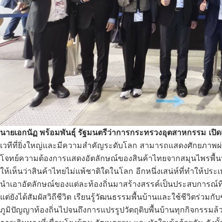
นายเอกนัฏ พร้อมพันธุ์ รัฐมนตรีว่าการกระทรวงอุตสาหกรรม
เปิด
เวทีที่ยิ่งใหญ่และมีความสำคัญระดับโลก สามารถแสดงศักยภาพ
โจทย์ความต้องการแสดงอัตลักษณ์ของสินค้าไทยจากสมุนไพรพื้นบ้า
ให้เห็นว่าสินค้าไทยไม่แพ้ชาติใดในโลก อีกหนึ่งเสน่ห์ที่ทำให้ประเ
นำเอาอัตลักษณ์ของแต่ละท้องถิ่นมาสร้างสรรค์เป็นประสบการณ์ที่
แต่ยังได้สัมผัสวิถีชีวิต เรียนรู้วัฒนธรรมพื้นบ้านและใช้ชีวิตร่วมก
ภูมิปัญญาท้องถิ่นไปจนถึงการแปรรูปวัตถุดิบพื้นบ้านทุกกิจกร