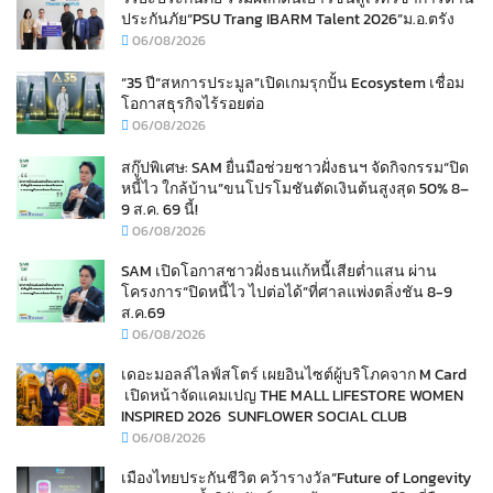
ประกันภัย“PSU Trang IBARM Talent 2026”ม.อ.ตรัง
06/08/2026
“35 ปี“สหการประมูล”เปิดเกมรุกปั้น Ecosystem เชื่อม
โอกาสธุรกิจไร้รอยต่อ
06/08/2026
สกู๊ปพิเศษ: SAM ยื่นมือช่วยชาวฝั่งธนฯ จัดกิจกรรม“ปิด
หนี้ไว ใกล้บ้าน”ขนโปรโมชันตัดเงินต้นสูงสุด 50% 8–
9 ส.ค. 69 นี้!
06/08/2026
SAM เปิดโอกาสชาวฝั่งธนแก้หนี้เสียต่ำแสน ผ่าน
โครงการ“ปิดหนี้ไว ไปต่อได้”ที่ศาลแพ่งตลิ่งชัน 8-9
ส.ค.69
06/08/2026
เดอะมอลล์ไลฟ์สโตร์ เผยอินไซต์ผู้บริโภคจาก M Card
เปิดหน้าจัดแคมเปญ THE MALL LIFESTORE WOMEN
INSPIRED 2026 SUNFLOWER SOCIAL CLUB
06/08/2026
เมืองไทยประกันชีวิต คว้ารางวัล“Future of Longevity