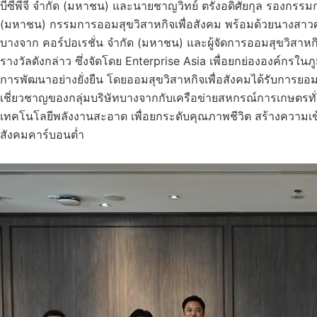
บีซีพีจี จำกัด (มหาชน) และนายชาญวิทย์ ตรังอดิศัยกุล รองกรรมก
(มหาชน) กรรมการออมสุขวิสาหกิจเพื่อสังคม พร้อมด้วยนางสาวศศ
บางจาก คอร์ปอเรชั่น จำกัด (มหาชน) และผู้จัดการออมสุขวิสาหกิจ
รางวัลดังกล่าว ซึ่งจัดโดย Enterprise Asia เพื่อยกย่ององค์กรใ
การพัฒนาอย่างยั่งยืน โดยออมสุขวิสาหกิจเพื่อสังคมได้รับการย
เชี่ยวชาญของกลุ่มบริษัทบางจากกับเครือข่ายสหกรณ์การเกษตรท
เทคโนโลยีพลังงานสะอาด เพื่อยกระดับคุณภาพชีวิต สร้างความเข
สังคมคาร์บอนต่ำ