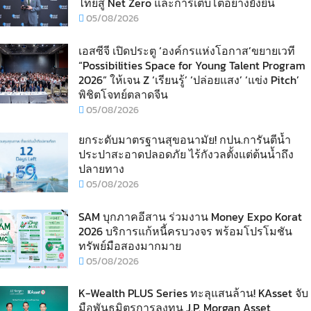
ไทยสู่ Net Zero และการเติบโตอย่างยั่งยืน
05/08/2026
เอสซีจี เปิดประตู ‘องค์กรแห่งโอกาส’ขยายเวที
“Possibilities Space for Young Talent Program
2026” ให้เจน Z ‘เรียนรู้’ ‘ปล่อยแสง’ ‘แข่ง Pitch’
พิชิตโจทย์ตลาดจีน
05/08/2026
ยกระดับมาตรฐานสุขอนามัย! กปน.การันตีน้ำ
ประปาสะอาดปลอดภัย ไร้กังวลตั้งแต่ต้นน้ำถึง
ปลายทาง
05/08/2026
SAM บุกภาคอีสาน ร่วมงาน Money Expo Korat
2026 บริการแก้หนี้ครบวงจร พร้อมโปรโมชัน
ทรัพย์มือสองมากมาย
05/08/2026
K-Wealth PLUS Series ทะลุแสนล้าน! KAsset จับ
มือพันธมิตรการลงทุน J.P. Morgan Asset