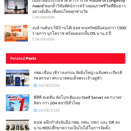
เมืองไทยประกันชีวิต คว้ารางวัล“Future of Longevity
Award”ตอกย้ำวิสัยทัศน์การสร้างคุณภาพชีวิตที่ยืนยาว
อย่างยั่งยืน เพื่อคนไทยทุกช่วงวัย
06/08/2026
งบล้านต้นๆ ก็มีบ้านได้! ธอส.ขนทรัพย์มือสองกว่า 1,500
รายการ บุกโคราช พร้อมดอกเบี้ย 0% นาน 2 ปี
06/08/2026
Related
Posts
กฟผ.เขื่อนวชิราลงกรณ จัดยิ่งใหญ่ เฉลิมพระเกียรติ
74 พรรษา พระบาทสมเด็จพระเจ้าอยู่หัว
04/08/2026
พีทีที สเตชั่น จัดโปรเติมเอง (Self Serve) ลด 1 บาท/
ลิตร กว่า 204 สถานีทั่วไทย
04/08/2026
สนพ. ผนึกกำลังจับมือ กฟผ. กฟน. กฟภ. และ OR ลง
นาม MOU ศึกษาความเป็นไปได้ในการจัดตั้ง