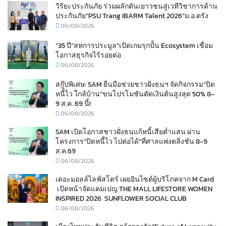
วิริยะประกันภัย ร่วมผลักดันเยาวชนสู่เวทีวิชาการด้าน
ประกันภัย“PSU Trang IBARM Talent 2026”ม.อ.ตรัง
06/08/2026
“35 ปี“สหการประมูล”เปิดเกมรุกปั้น Ecosystem เชื่อม
โอกาสธุรกิจไร้รอยต่อ
06/08/2026
สกู๊ปพิเศษ: SAM ยื่นมือช่วยชาวฝั่งธนฯ จัดกิจกรรม“ปิด
หนี้ไว ใกล้บ้าน”ขนโปรโมชันตัดเงินต้นสูงสุด 50% 8–
9 ส.ค. 69 นี้!
06/08/2026
SAM เปิดโอกาสชาวฝั่งธนแก้หนี้เสียต่ำแสน ผ่าน
โครงการ“ปิดหนี้ไว ไปต่อได้”ที่ศาลแพ่งตลิ่งชัน 8-9
ส.ค.69
06/08/2026
เดอะมอลล์ไลฟ์สโตร์ เผยอินไซต์ผู้บริโภคจาก M Card
เปิดหน้าจัดแคมเปญ THE MALL LIFESTORE WOMEN
INSPIRED 2026 SUNFLOWER SOCIAL CLUB
06/08/2026