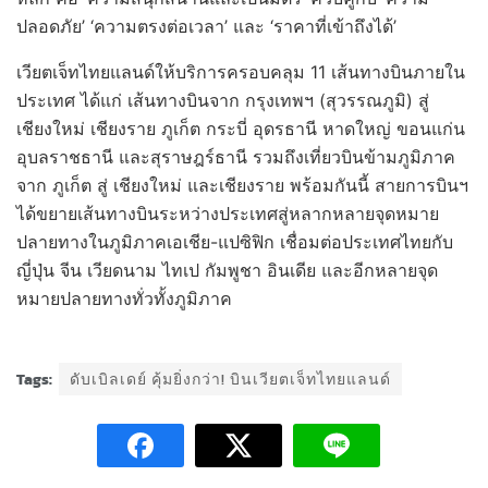
ปลอดภัย’ ‘ความตรงต่อเวลา’ และ ‘ราคาที่เข้าถึงได้’
เวียตเจ็ทไทยแลนด์ให้บริการครอบคลุม 11 เส้นทางบินภายใน
ประเทศ ได้แก่ เส้นทางบินจาก กรุงเทพฯ (สุวรรณภูมิ) สู่
เชียงใหม่ เชียงราย ภูเก็ต กระบี่ อุดรธานี หาดใหญ่ ขอนแก่น
อุบลราชธานี และสุราษฎร์ธานี รวมถึงเที่ยวบินข้ามภูมิภาค
จาก ภูเก็ต สู่ เชียงใหม่ และเชียงราย พร้อมกันนี้ สายการบินฯ
ได้ขยายเส้นทางบินระหว่างประเทศสู่หลากหลายจุดหมาย
ปลายทางในภูมิภาคเอเชีย-แปซิฟิก เชื่อมต่อประเทศไทยกับ
ญี่ปุ่น จีน เวียดนาม ไทเป กัมพูชา อินเดีย และอีกหลายจุด
หมายปลายทางทั่วทั้งภูมิภาค
Tags:
ดับเบิลเดย์ คุ้มยิ่งกว่า! บินเวียตเจ็ทไทยแลนด์