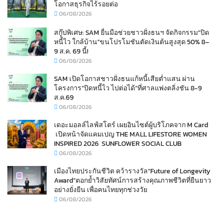
โอกาสธุรกิจไร้รอยต่อ
06/08/2026
สกู๊ปพิเศษ: SAM ยื่นมือช่วยชาวฝั่งธนฯ จัดกิจกรรม“ปิด
หนี้ไว ใกล้บ้าน”ขนโปรโมชันตัดเงินต้นสูงสุด 50% 8–
9 ส.ค. 69 นี้!
06/08/2026
SAM เปิดโอกาสชาวฝั่งธนแก้หนี้เสียต่ำแสน ผ่าน
โครงการ“ปิดหนี้ไว ไปต่อได้”ที่ศาลแพ่งตลิ่งชัน 8-9
ส.ค.69
06/08/2026
เดอะมอลล์ไลฟ์สโตร์ เผยอินไซต์ผู้บริโภคจาก M Card
เปิดหน้าจัดแคมเปญ THE MALL LIFESTORE WOMEN
INSPIRED 2026 SUNFLOWER SOCIAL CLUB
06/08/2026
เมืองไทยประกันชีวิต คว้ารางวัล“Future of Longevity
Award”ตอกย้ำวิสัยทัศน์การสร้างคุณภาพชีวิตที่ยืนยาว
อย่างยั่งยืน เพื่อคนไทยทุกช่วงวัย
06/08/2026