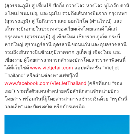
(สุวรรณภูมิ) สู่ เซี่ยงไฮ้ ปักกิ่ง กวางโจว หางโจว ฟูโกว๊ก ดานั
ง ไทเป พนมเปญ และมุมไบ รวมถึงเส้นทางบินจาก กรุงเทพฯ
(สุวรรณภูมิ) สู่ โอกินาว่า และ ฮอกไกโด (ผ่านไทเป) และ
เส้นทางบินภายในประเทศของเวียตเจ็ทไทยแลนด์ ได้แก่
กรุงเทพฯ (สุวรรณภูมิ) สู่ เชียงใหม่ เชียงราย ภูเก็ต กระบี่
หาดใหญ่ สุราษฎร์ธานี อุดรธานี ขอนแก่น และอุบลราชธานี
รวมถึงเส้นทางบินข้ามภูมิภาคจาก ภูเก็ต สู่ เชียงใหม่ และ
เชียงราย ผู้โดยสารสามารถสำรองบัตรโดยสารราคาพิเศษนี้
ได้ที่เว็บไซต์
www.vietjetair.com
แอปพลิเคชัน “Vietjet
Thailand” หรือผ่านช่องทางเฟซบุ๊กที่
www.facebook.com/VietJetThailand
(คลิกที่แถบ “จอง
เลย”) รวมทั้งตัวแทนจำหน่ายหรือสำนักงานจำหน่ายบัตร
โดยสาร พร้อมกันนี้ผู้โดยสารสามารถชำระเงินด้วย “ทรูมันนี่
วอลเล็ท” และบัตรเดบิต หรือบัตรเครดิต