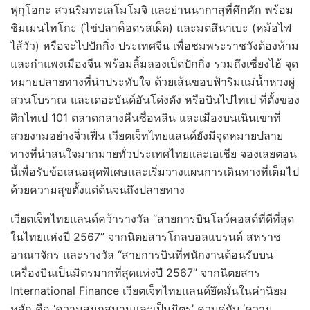
ฟุกุโอกะ สวนริมทะเลโมโมจิ และย่านนากาสุที่คึกคัก พร้อม
ชิมเมนไทโกะ (ไข่ปลาค็อดรสเผ็ด) และมตสึนาเบะ (หม้อไฟ
ไส้วัว) หรือจะไปปักกิ่ง ประเทศจีน เพื่อชมพระราชวังต้องห้าม
และกำแพงเมืองจีน พร้อมลิ้มลองเป็ดปักกิ่ง รวมถึงเซี่ยงไฮ้ จุด
หมายปลายทางที่น่าประทับใจ ด้วยเส้นขอบฟ้าริมแม่น้ำหวงผู่
สวนโบราณ และเดอะบันด์อันโด่งดัง หรือบินไปไทเป ที่ตั้งของ
ตึกไทเป 101 ตลาดกลางคืนซื่อหลิน และเมืองบนเนินเขาที่
สวยงามอย่างจิ่วเฟิ่น เวียตเจ็ทไทยแลนด์ยังมีจุดหมายปลาย
ทางที่น่าสนใจมากมายทั่วประเทศไทยและเอเชีย จองเลยตอน
นี้เพื่อรับข้อเสนอสุดพิเศษและเริ่มวางแผนการเดินทางที่เต็มไป
ด้วยความสุขตั้งแต่ต้นจนถึงปลายทาง
เวียตเจ็ทไทยแลนด์คว้ารางวัล “สายการบินโลว์คอสต์ที่ดีที่สุด
ในไทยแห่งปี 2567” จากนิตยสารโกลบอลแบรนด์ สหราช
อาณาจักร และรางวัล “สายการบินที่พนักงานต้อนรับบน
เครื่องบินเป็นมิตรมากที่สุดแห่งปี 2567” จากนิตยสาร
International Finance เวียตเจ็ทไทยแลนด์ยึดมั่นในค่านิยม
หลัก คือ ‘ความสนุกสนานและเป็นมิตร’ ควบคู่กับ ‘ความ