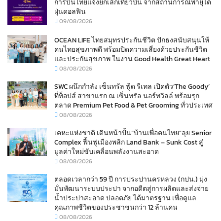
การบินไทยแจ้งยกเลิกเที่ยวบิน จากสถานการณ์พายุไต้
ฝุ่นดอลฟิน
09/08/2026
OCEAN LIFE ไทยสมุทรประกันชีวิต ปักธงสนับสนุนให้
คนไทยสุขภาพดี พร้อมปิดความเสี่ยงด้วยประกันชีวิต
และประกันสุขภาพ ในงาน Good Health Great Heart
08/08/2026
SWC ผนึกกำลัง เซ็นทรัล ฟู้ด รีเทล เปิดตัว‘The Goody’
ที่ท็อปส์ สาขาแรก ณ เซ็นทรัล นอร์ทวิลล์ พร้อมรุก
ตลาด Premium Pet Food & Pet Grooming ทั่วประเทศ
08/08/2026
เคหะแห่งชาติ เดินหน้าปั้น“บ้านเพื่อคนไทย”ลุย Senior
Complex ฟื้นฟูเมืองพลิก Land Bank – Sunk Cost สู่
มูลค่าใหม่ขับเคลื่อนพลังงานสะอาด
08/08/2026
ตลอดเวลากว่า 59 ปี การประปานครหลวง (กปน.) มุ่ง
มั่นพัฒนาระบบประปา จากอดีตสู่การผลิตและส่งจ่าย
น้ำประปาสะอาด ปลอดภัย ได้มาตรฐาน เพื่อดูแล
คุณภาพชีวิตของประชาชนกว่า 12 ล้านคน
08/08/2026