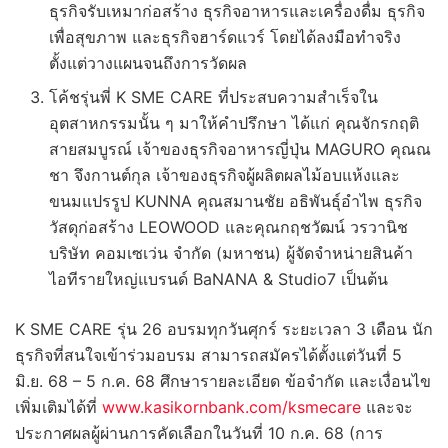
ธุรกิจรับเหมาก่อสร้าง ธุรกิจอาหารและเครื่องดื่ม ธุรกิจ
เพื่อสุขภาพ และธุรกิจฮาร์ดแวร์ โดยได้ลงมือทำจริง
ตั้งแต่วางแผนจนถึงการวัดผล
โค้ชรุ่นพี่ K SME CARE ที่ประสบความสำเร็จใน
อุตสาหกรรมนั้น ๆ มาให้คำปรึกษา ได้แก่ คุณจักรกฤติ
สายสมบูรณ์ เจ้าของธุรกิจอาหารญี่ปุ่น MAGURO คุณณ
ชา จึงกานต์กุล เจ้าของธุรกิจผู้ผลิตผลไม้อบแห้งและ
ขนมแปรรูป KUNNA คุณสมานชัย อธิพันธุ์อำไพ ธุรกิจ
วัสดุก่อสร้าง LEOWOOD และคุณกฤชวัฒน์ วรวานิช
บริษัท คอมเซเว่น จำกัด (มหาชน) ผู้จัดจำหน่ายสินค้า
ไอทีรายใหญ่แบรนด์ BaNANA & Studio7 เป็นต้น
K SME CARE รุ่น 26 อบรมทุกวันศุกร์ ระยะเวลา 3 เดือน นัก
ธุรกิจที่สนใจเข้าร่วมอบรม สามารถสมัครได้ตั้งแต่วันที่ 5
มิ.ย. 68 – 5 ก.ค. 68 ศึกษารายละเอียด ข้อจำกัด และเงื่อนไข
เพิ่มเติมได้ที่
www.kasikornbank.com/ksmecare
และจะ
ประกาศผลผู้ผ่านการคัดเลือกในวันที่ 10 ก.ค. 68 (การ