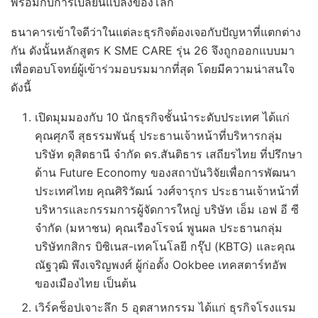
พร้อมกับการเปลี่ยนแปลงของโลก
ธนาคารเข้าใจดีว่าในแต่ละธุรกิจต้องเจอกับปัญหาที่แตกต่าง
กัน ดังนั้นหลักสูตร K SME CARE รุ่น 26 จึงถูกออกแบบมา
เพื่อตอบโจทย์ผู้เข้าร่วมอบรมมากที่สุด โดยมีความน่าสนใจ
ดังนี้
เปิดมุมมองกับ 10 นักธุรกิจชั้นนำระดับประเทศ ได้แก่
คุณศุภจี สุธรรมพันธุ์ ประธานเจ้าหน้าที่บริหารกลุ่ม
บริษัท ดุสิตธานี จำกัด ดร.สันติธาร เสถียรไทย ที่ปรึกษา
ด้าน Future Economy ของสถาบันวิจัยเพื่อการพัฒนา
ประเทศไทย คุณศิริวัฒน์ วงศ์จารุกร ประธานเจ้าหน้าที่
บริหารและกรรมการผู้จัดการใหญ่ บริษัท เอ็ม เอฟ อี ซี
จำกัด (มหาชน) คุณเรืองโรจน์ พูนผล ประธานกลุ่ม
บริษัทกสิกร บิซิเนส-เทคโนโลยี กรุ๊ป (KBTG) และคุณ
ณัฐวุฒิ พึงเจริญพงศ์ ผู้ก่อตั้ง Ookbee เทคสตาร์ทอัพ
ของเมืองไทย เป็นต้น
เวิร์คช็อปเจาะลึก 5 อุตสาหกรรม ได้แก่ ธุรกิจโรงแรม