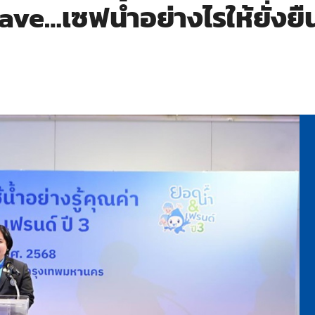
ave…เซฟน้ำอย่างไรให้ยั่งย