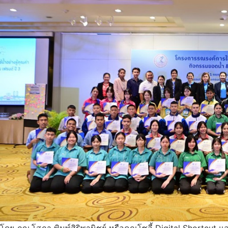
โดย ภญ.โสภา พิมพ์สิริพานิชย์ หรือคุณโซอี้ Digital Shortcut 