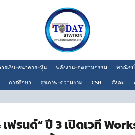
การเงิน-ธนาคาร-หุ้น
พลังงาน-อุตสาหกรรม
พาณิชย์
การศึกษา
สุขภาพ-ความงาม
CSR
สังคม
เอ
ฟรนด์” ปี 3 เปิดเวที Works