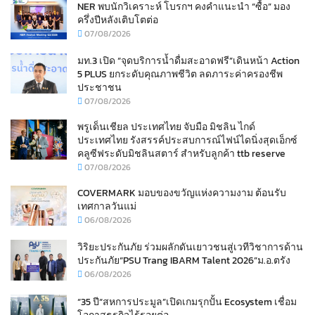
NER พบนักวิเคราะห์ โบรกฯ คงคำแนะนำ “ซื้อ” มอง
ครึ่งปีหลังเติบโตต่อ
07/08/2026
มท.3 เปิด “จุดบริการน้ำดื่มสะอาดฟรี”เดินหน้า Action
5 PLUS ยกระดับคุณภาพชีวิต ลดภาระค่าครองชีพ
ประชาชน
07/08/2026
พรูเด็นเชียล ประเทศไทย จับมือ มิชลิน ไกด์
ประเทศไทย รังสรรค์ประสบการณ์ไฟน์ไดนิ่งสุดเอ็กซ์
คลูซีฟระดับมิชลินสตาร์ สำหรับลูกค้า ttb reserve
07/08/2026
COVERMARK มอบของขวัญแห่งความงาม ต้อนรับ
เทศกาลวันแม่
06/08/2026
วิริยะประกันภัย ร่วมผลักดันเยาวชนสู่เวทีวิชาการด้าน
ประกันภัย“PSU Trang IBARM Talent 2026”ม.อ.ตรัง
06/08/2026
“35 ปี“สหการประมูล”เปิดเกมรุกปั้น Ecosystem เชื่อม