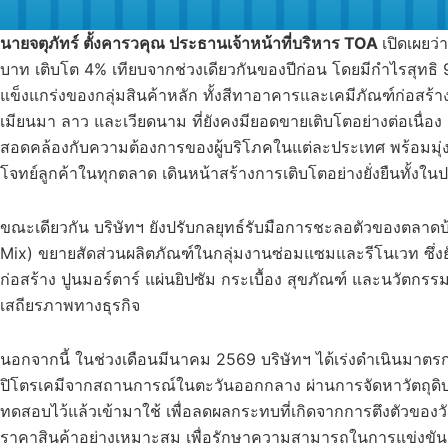
นายจตุภัทร์ ตั้งคารวคุณ ประธานเจ้าหน้าที่บริหาร
TOA
เปิดเผยว
บาท เติบโต 4% เทียบจากช่วงเดียวกันของปีก่อน โดยมีกำไรสุทธ
แข็งแกร่งของกลุ่มสินค้าหลัก ทั้งสีทาอาคารและเคมีภัณฑ์ก่
เมียนมา ลาว และเวียดนาม ที่ยังคงมียอดขายเติบโตอย่างต่อเนื่อ
สอดคล้องกับความต้องการของผู้บริโภคในแต่ละประเทศ พร้อมมุ่งสู่ผ
โจทย์ลูกค้าในทุกตลาด เดินหน้าสร้างการเติบโตอย่างยั่งยืนทั้งใ
ขณะเดียวกัน บริษัทฯ ยังปรับกลยุทธ์รับมือการชะลอตัวของตลาดบ
Mix) ขยายสัดส่วนผลิตภัณฑ์ในกลุ่มงานซ่อมแซมและรีโนเวท ซึ่งยัง
ก่อสร้าง ปูนมอร์ตาร์ แผ่นยิปซัม กระเบื้อง สุขภัณฑ์ และนวัตก
เสถียรภาพทางธุรกิจ
นอกจากนี้ ในช่วงเดือนมีนาคม 2569 บริษัทฯ ได้เร่งดำเนินมาต
ปิโตรเคมีจากสถานการณ์ในตะวันออกกลาง ผ่านการจัดหาวัตถุดิบจาก
ทดสอบไว้แล้วเข้ามาใช้ เพื่อลดผลกระทบที่เกิดจากการตึงตัวขอ
ราคาสินค้าอย่างเหมาะสม เพื่อรักษาความสามารถในการแข่งขันแล