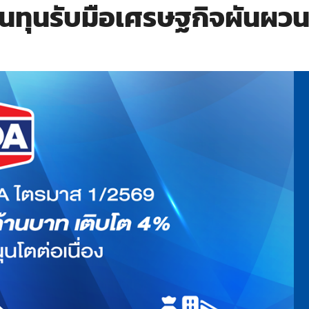
้นทุนรับมือเศรษฐกิจผันผว