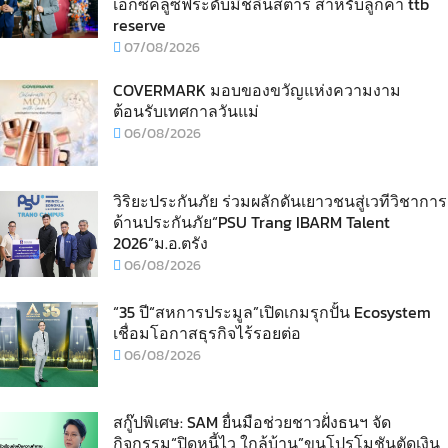
เอ็กซ์คลูซีฟระดับมิชลินสตาร์ สำหรับลูกค้า ttb
reserve
07/08/2026
COVERMARK มอบของขวัญแห่งความงาม
ต้อนรับเทศกาลวันแม่
06/08/2026
วิริยะประกันภัย ร่วมผลักดันเยาวชนสู่เวทีวิชาการ
ด้านประกันภัย“PSU Trang IBARM Talent
2026”ม.อ.ตรัง
06/08/2026
“35 ปี“สหการประมูล”เปิดเกมรุกปั้น Ecosystem
เชื่อมโอกาสธุรกิจไร้รอยต่อ
06/08/2026
สกู๊ปพิเศษ: SAM ยื่นมือช่วยชาวฝั่งธนฯ จัด
กิจกรรม“ปิดหนี้ไว ใกล้บ้าน”ขนโปรโมชันตัดเงิน