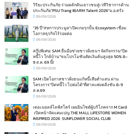
วิริยะประกันภัย ร่วมผลักดันเยาวชนสู่เวทีวิชาการด้าน
ประกันภัย“PSU Trang IBARM Talent 2026”ม.อ.ตรัง
06/08/2026
“35 ปี“สหการประมูล”เปิดเกมรุกปั้น Ecosystem เชื่อม
โอกาสธุรกิจไร้รอยต่อ
06/08/2026
สกู๊ปพิเศษ: SAM ยื่นมือช่วยชาวฝั่งธนฯ จัดกิจกรรม“ปิด
หนี้ไว ใกล้บ้าน”ขนโปรโมชันตัดเงินต้นสูงสุด 50% 8–
9 ส.ค. 69 นี้!
06/08/2026
SAM เปิดโอกาสชาวฝั่งธนแก้หนี้เสียต่ำแสน ผ่าน
โครงการ“ปิดหนี้ไว ไปต่อได้”ที่ศาลแพ่งตลิ่งชัน 8-9
ส.ค.69
06/08/2026
เดอะมอลล์ไลฟ์สโตร์ เผยอินไซต์ผู้บริโภคจาก M Card
เปิดหน้าจัดแคมเปญ THE MALL LIFESTORE WOMEN
INSPIRED 2026 SUNFLOWER SOCIAL CLUB
06/08/2026